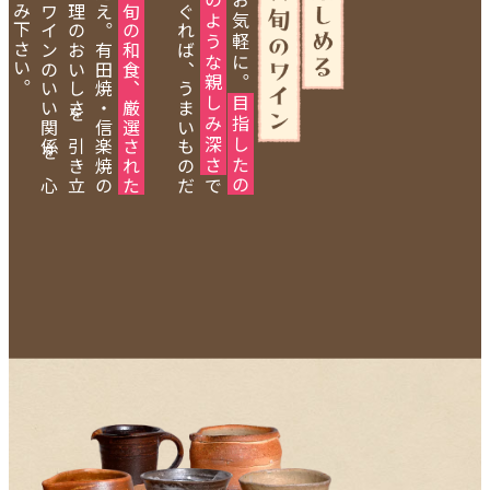
小
て
ゆ
新
鮮
な
ソ
バ
と
、
旬
の
和
食
、
厳
選
さ
れ
た
ワ
イ
す
ら
は
さ
が
お
出
迎
え
。
有
田
焼
・
信
楽
焼
の
粋
な
器
が
、
料
理
の
お
い
し
さ
を
引
き
立
ま
す
。
ソ
バ
と
ワ
イ
ン
の
い
い
関
係
を
心
く
ま
で
お
楽
し
み
下
さ
い
目
指
し
た
の
、
駄
菓
子
屋
の
よ
う
な
親
し
み
深
で
。
入
り
口
を
く
ぐ
れ
ば
、
う
ま
い
も
の
だ
け