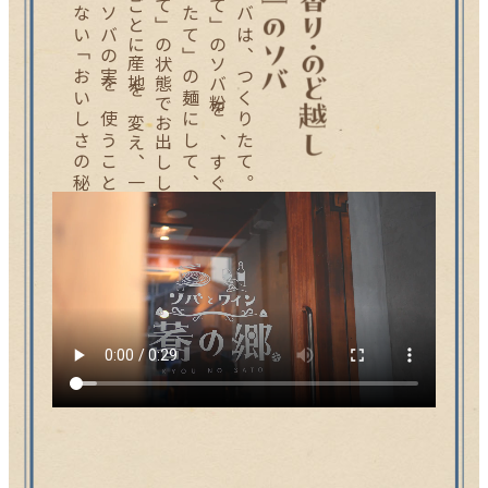
当
店
の
お
ソ
バ
は
、
つ
く
り
た
て
。
「
製
粉
し
た
て
」
の
ソ
バ
粉
を
、
す
ぐ
さ
ま
「
打
ち
た
て
」
の
麺
に
し
て
、
「
湯
が
き
た
て
」
の
状
態
で
お
出
し
し
ま
す
。
季
節
ご
と
に
産
地
を
変
え
、
一
番
質
の
よ
い
ソ
バ
の
実
を
使
う
こ
と
も
、
欠
か
せ
な
い
「
お
い
し
さ
の
秘
訣
」
で
す